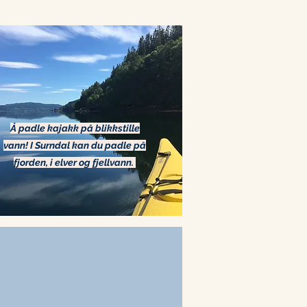
Å padle kajakk på blikkstille
vann! I Surndal kan du padle på
fjorden, i elver og fjellvann.