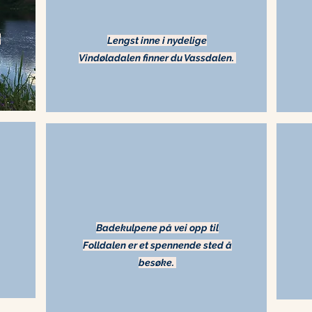
k
Lengst inne i nydelige
Vindøladalen finner du Vassdalen.
Badekulpene på vei opp til
Folldalen er et spennende sted å
besøke.