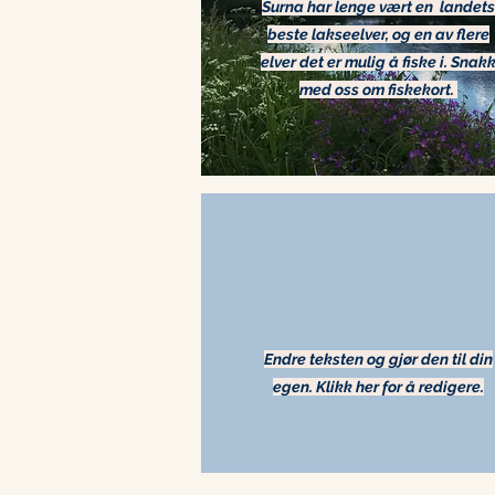
Surna har lenge vært en landets
beste lakseelver, og en av flere
elver det er mulig å fiske i. Snak
med oss om fiskekort.
Endre teksten og gjør den til din
egen. Klikk her for å redigere.