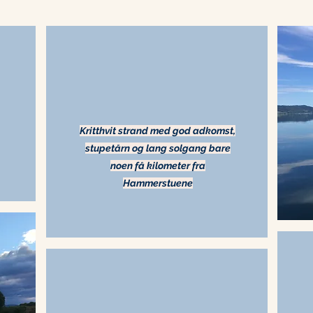
Kritthvit strand med god adkomst,
stupetårn og lang solgang bare
noen få kilometer fra
Hammerstuene