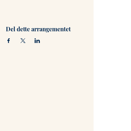
Del dette arrangementet
Kontakt
+47 71 66 31 75
post@hammerstuene.no