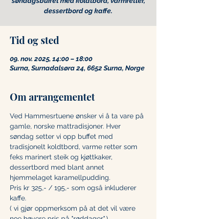
søndagsbuffet med koldtbord, varmretter,
Tid og sted
09. nov. 2025, 14:00 – 18:00
Surna, Surnadalsøra 24, 6652 Surna, Norge
Om arrangementet
Ved Hammesrtuene ønsker vi å ta vare på 
gamle, norske mattradisjoner. Hver 
søndag setter vi opp buffet med 
tradisjonelt koldtbord, varme retter som 
feks marinert steik og kjøttkaker, 
dessertbord med blant annet 
hjemmelaget karamellpudding.
Pris kr 325,- / 195,- som også inkluderer 
kaffe.
( vi gjør oppmerksom på at det vil være 
noe høyere pris på "røddager".)