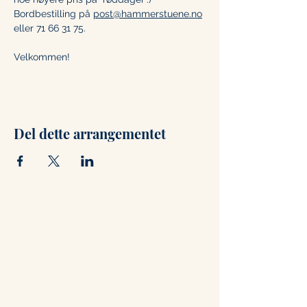
Bordbestilling på 
post@hammerstuene.no
eller 71 66 31 75. 
Velkommen!
Del dette arrangementet
Kontakt
+47 71 66 31 75
post@hammerstuene.no