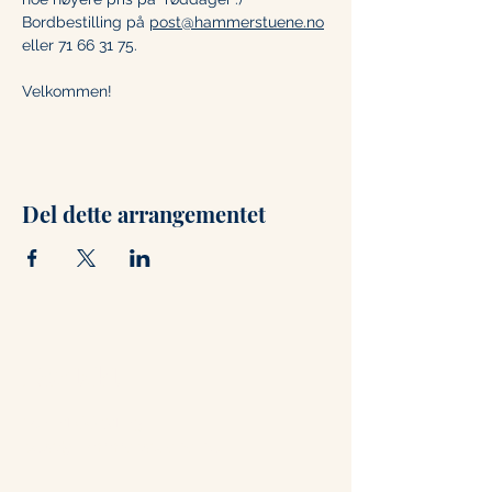
Bordbestilling på 
post@hammerstuene.no
eller 71 66 31 75. 
Velkommen!
Del dette arrangementet
Kontakt
+47 71 66 31 75
post@hammerstuene.no