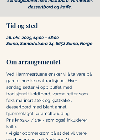
søndagsbuffet med koldtbord, varmretter,
Tid og sted
26. okt. 2025, 14:00 – 18:00
Surna, Surnadalsøra 24, 6652 Surna, Norge
Om arrangementet
Ved Hammesrtuene ønsker vi å ta vare på 
gamle, norske mattradisjoner. Hver 
søndag setter vi opp buffet med 
tradisjonelt koldtbord, varme retter som 
feks marinert steik og kjøttkaker, 
dessertbord med blant annet 
hjemmelaget karamellpudding.
Pris kr 325,- / 195,- som også inkluderer 
kaffe.
( vi gjør oppmerksom på at det vil være 
noe høyere pris på "røddager".)