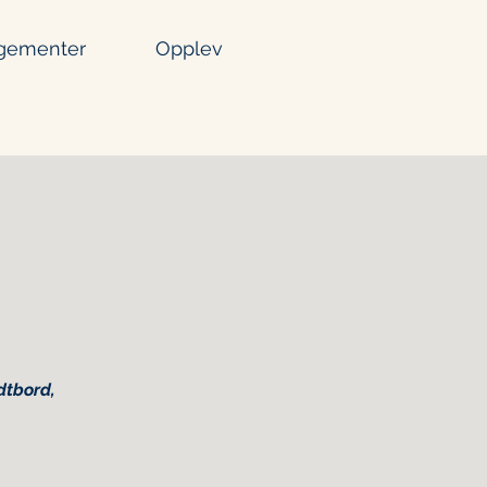
gementer
Opplev
dtbord,