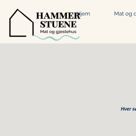
Hjem
Mat og d
Hver s