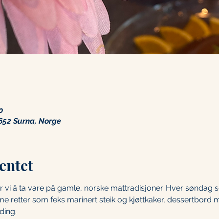
0
652 Surna, Norge
entet
i å ta vare på gamle, norske mattradisjoner. Hver søndag se
me retter som feks marinert steik og kjøttkaker, dessertbord 
ding.