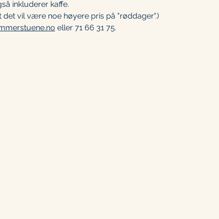
så inkluderer kaffe.
 det vil være noe høyere pris på "røddager".)
mmerstuene.no
 eller 71 66 31 75. 