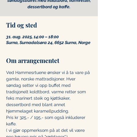
søndagsbuffet med koldtbord, varmretter,
Tid og sted
31. aug. 2025, 14:00 – 18:00
Surna, Surnadalsøra 24, 6652 Surna, Norge
Om arrangementet
Ved Hammesrtuene ønsker vi å ta vare på 
gamle, norske mattradisjoner. Hver 
søndag setter vi opp buffet med 
tradisjonelt koldtbord, varme retter som 
feks marinert steik og kjøttkaker, 
dessertbord med blant annet 
hjemmelaget karamellpudding.
Pris kr 325,- / 195,- som også inkluderer 
kaffe.
( vi gjør oppmerksom på at det vil være 
noe høyere pris på "røddager".)