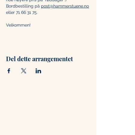
Bordbestilling på 
post@hammerstuene.no
eller 71 66 31 75. 
Velkommen!
Del dette arrangementet
Kontakt
+47 71 66 31 75
post@hammerstuene.no