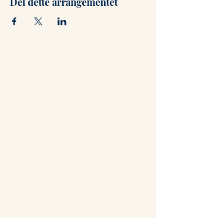
Del dette arrangementet
Kontakt
+47 71 66 31 75
post@hammerstuene.no