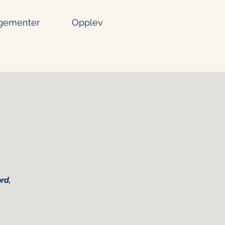
gementer
Opplev
rd,