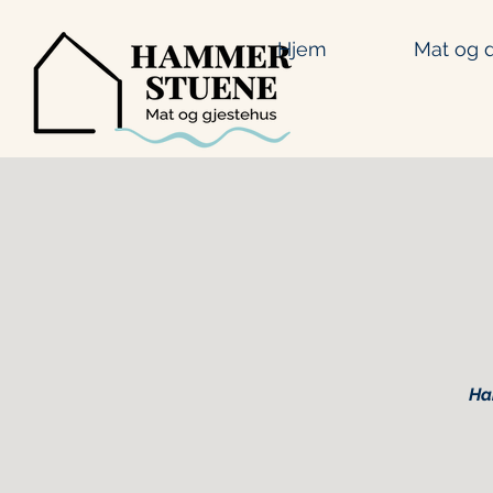
Hjem
Mat og d
Ha