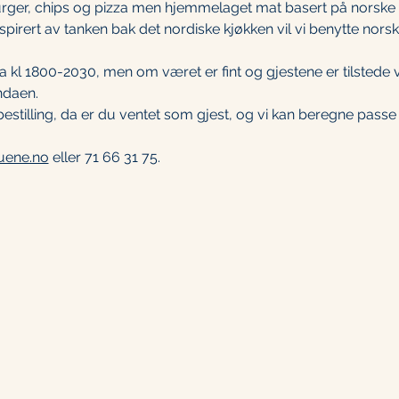
urger, chips og pizza men hjemmelaget mat basert på norske 
spirert av tanken bak det nordiske kjøkken vil vi benytte norsk
a kl 1800-2030, men om været er fint og gjestene er tilstede v
ndaen. 
rdbestilling, da er du ventet som gjest, og vi kan beregne pa
uene.no
 eller 71 66 31 75.