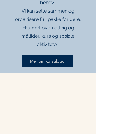
behov.
Vi kan sette sammen og
organisere full pakke for dere,
inkludert overnatting og
måltider, kurs og sosiale
aktiviteter.
Mer om kurstilbud
Contact
+47 71 66 31 75
post@hammerstuene.no