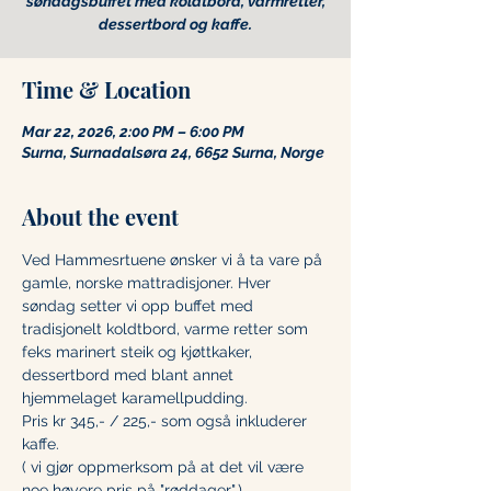
søndagsbuffet med koldtbord, varmretter,
Time & Location
Mar 22, 2026, 2:00 PM – 6:00 PM
Surna, Surnadalsøra 24, 6652 Surna, Norge
About the event
Ved Hammesrtuene ønsker vi å ta vare på 
gamle, norske mattradisjoner. Hver 
søndag setter vi opp buffet med 
tradisjonelt koldtbord, varme retter som 
feks marinert steik og kjøttkaker, 
dessertbord med blant annet 
hjemmelaget karamellpudding.
Pris kr 345,- / 225,- som også inkluderer 
kaffe.
( vi gjør oppmerksom på at det vil være 
noe høyere pris på "røddager".)