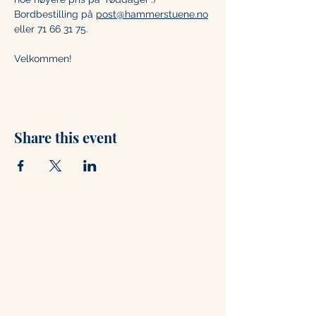
Bordbestilling på 
post@hammerstuene.no
eller 71 66 31 75. 
Velkommen!
Share this event
Contact
+47 71 66 31 75
post@hammerstuene.no