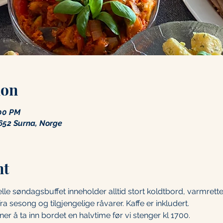
ion
:00 PM
652 Surna, Norge
nt
e søndagsbuffet inneholder alltid stort koldtbord, varmretter
fra sesong og tilgjengelige råvarer. Kaffe er inkludert.
er å ta inn bordet en halvtime før vi stenger kl 1700. 