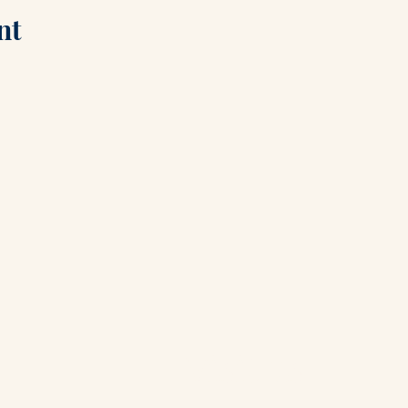
nt
Visit us