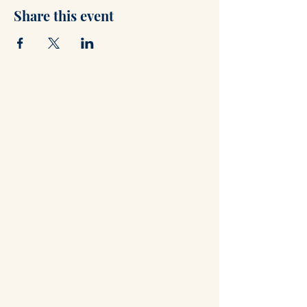
Share this event
Contact
+47 71 66 31 75
post@hammerstuene.no