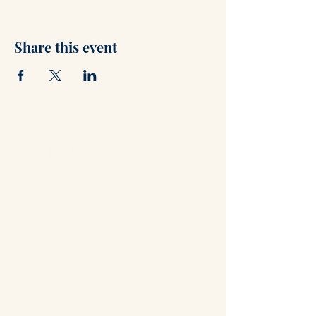
Share this event
Contact
+47 71 66 31 75
post@hammerstuene.no