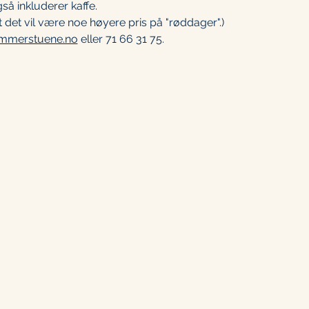
så inkluderer kaffe.
 det vil være noe høyere pris på "røddager".)
mmerstuene.no
 eller 71 66 31 75. 