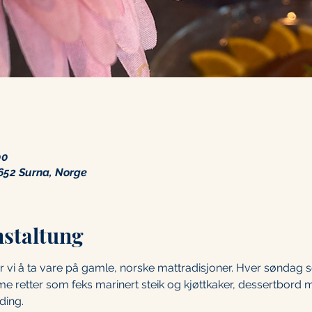
00
652 Surna, Norge
nstaltung
i å ta vare på gamle, norske mattradisjoner. Hver søndag se
me retter som feks marinert steik og kjøttkaker, dessertbord 
ding.