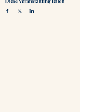
Diese Veranstaltung teilen
Kontakt
+47 71 66 31 75
post@hammerstuene.no