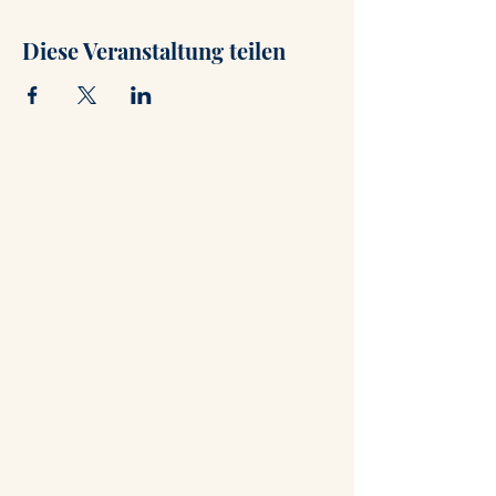
Diese Veranstaltung teilen
Kontakt
+47 71 66 31 75
post@hammerstuene.no