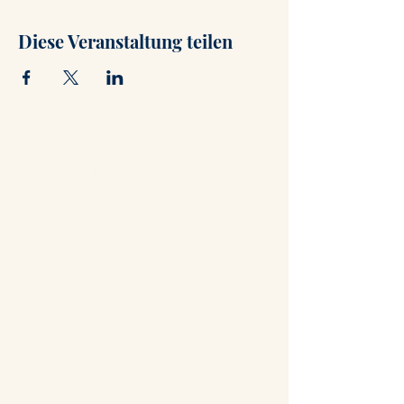
Diese Veranstaltung teilen
Kontakt
+47 71 66 31 75
post@hammerstuene.no