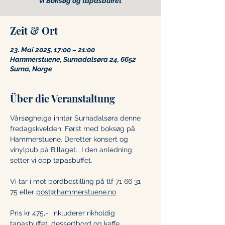
vi Boksøg og tapasbuffet
Zeit & Ort
23. Mai 2025, 17:00 – 21:00
Hammerstuene, Surnadalsøra 24, 6652
Surna, Norge
Über die Veranstaltung
Vårsøghelga inntar Surnadalsøra denne 
fredagskvelden. Først med boksøg på 
Hammerstuene. Deretter konsert og 
vinylpub på Billaget.  I den anledning 
setter vi opp tapasbuffet. 
Vi tar i mot bordbestilling på tlf 71 66 31 
75 eller 
post@hammerstuene.no
Pris kr 475,-  inkluderer rikholdig 
tapasbuffet, dessertbord og kaffe. 