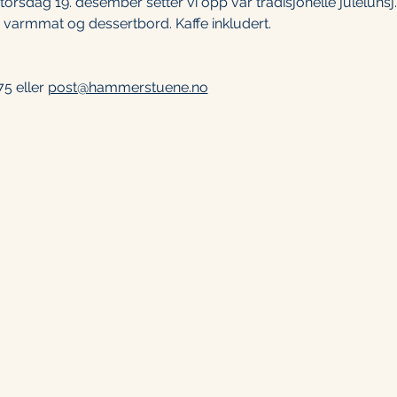
 torsdag 19. desember setter vi opp vår tradisjonelle julelunsj.
 varmmat og dessertbord. Kaffe inkludert. 
5 eller 
post@hammerstuene.no