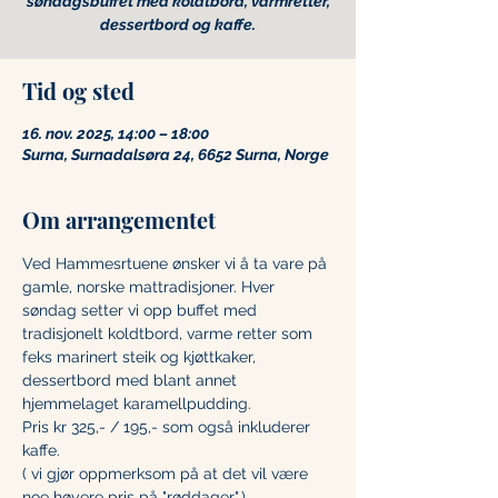
søndagsbuffet med koldtbord, varmretter,
Tid og sted
16. nov. 2025, 14:00 – 18:00
Surna, Surnadalsøra 24, 6652 Surna, Norge
Om arrangementet
Ved Hammesrtuene ønsker vi å ta vare på 
gamle, norske mattradisjoner. Hver 
søndag setter vi opp buffet med 
tradisjonelt koldtbord, varme retter som 
feks marinert steik og kjøttkaker, 
dessertbord med blant annet 
hjemmelaget karamellpudding.
Pris kr 325,- / 195,- som også inkluderer 
kaffe.
( vi gjør oppmerksom på at det vil være 
noe høyere pris på "røddager".)