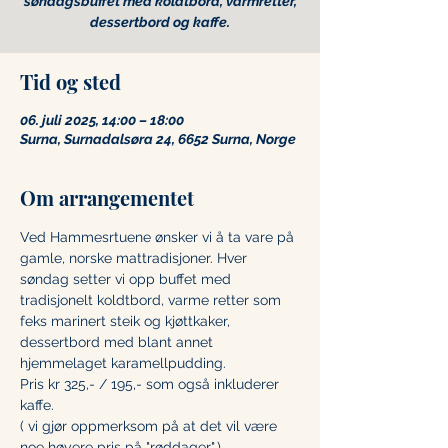
søndagsbuffet med koldtbord, varmretter,
Tid og sted
06. juli 2025, 14:00 – 18:00
Surna, Surnadalsøra 24, 6652 Surna, Norge
Om arrangementet
Ved Hammesrtuene ønsker vi å ta vare på 
gamle, norske mattradisjoner. Hver 
søndag setter vi opp buffet med 
tradisjonelt koldtbord, varme retter som 
feks marinert steik og kjøttkaker, 
dessertbord med blant annet 
hjemmelaget karamellpudding.
Pris kr 325,- / 195,- som også inkluderer 
kaffe.
( vi gjør oppmerksom på at det vil være 
noe høyere pris på "røddager".)