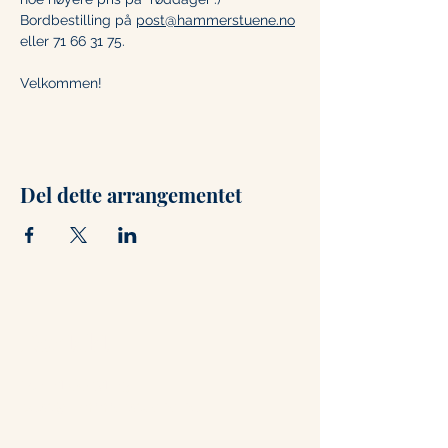
Bordbestilling på 
post@hammerstuene.no
eller 71 66 31 75. 
Velkommen!
Del dette arrangementet
Kontakt
+47 71 66 31 75
post@hammerstuene.no