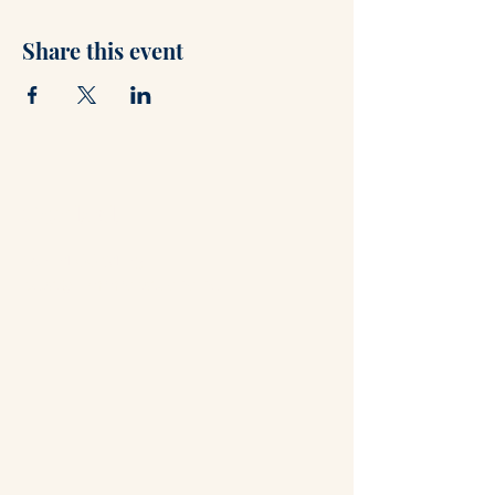
Share this event
Contact
+47 71 66 31 75
post@hammerstuene.no