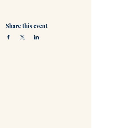
Share this event
Contact
+47 71 66 31 75
post@hammerstuene.no