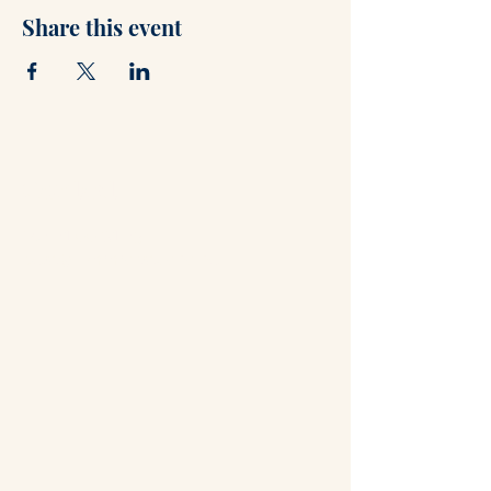
Share this event
Contact
+47 71 66 31 75
post@hammerstuene.no