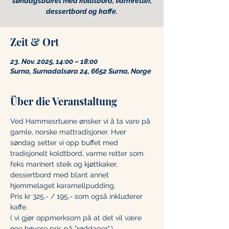
søndagsbuffet med koldtbord, varmretter,
Zeit & Ort
23. Nov. 2025, 14:00 – 18:00
Surna, Surnadalsøra 24, 6652 Surna, Norge
Über die Veranstaltung
Ved Hammesrtuene ønsker vi å ta vare på 
gamle, norske mattradisjoner. Hver 
søndag setter vi opp buffet med 
tradisjonelt koldtbord, varme retter som 
feks marinert steik og kjøttkaker, 
dessertbord med blant annet 
hjemmelaget karamellpudding.
Pris kr 325,- / 195,- som også inkluderer 
kaffe.
( vi gjør oppmerksom på at det vil være 
noe høyere pris på "røddager".)